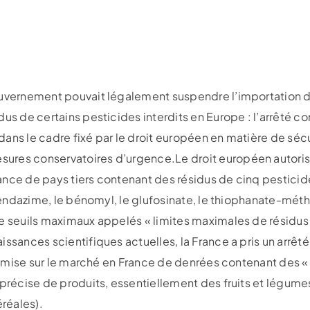
ouvernement pouvait légalement suspendre l’importation 
dus de certains pesticides interdits en Europe : l’arrêté 
t dans le cadre fixé par le droit européen en matière de séc
res conservatoires d’urgence.Le droit européen autorise 
nce de pays tiers contenant des résidus de cinq pesticides 
arbendazime, le bénomyl, le glufosinate, le thiophanate-mét
e seuils maximaux appelés « limites maximales de résidus 
issances scientifiques actuelles, la France a pris un arrêt
 la mise sur le marché en France de denrées contenant des «
précise de produits, essentiellement des fruits et légumes 
réales).