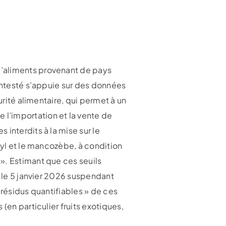
d’aliments provenant de pays
contesté s’appuie sur des données
urité alimentaire, qui permet à un
l’importation et la vente de
interdits à la mise sur le
hyl et le mancozèbe, à condition
». Estimant que ces seuils
é le 5 janvier 2026 suspendant
 résidus quantifiables » de ces
(en particulier fruits exotiques,