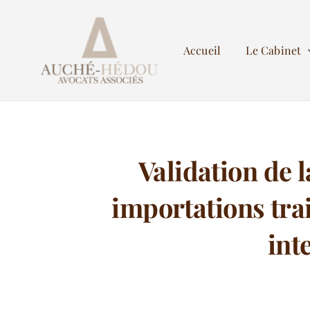
Passer
au
Accueil
Le Cabinet
contenu
Validation de 
importations trai
int