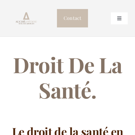
Passer
au
Contact
Toggle
contenu
Navigat
Accueil
Droit De La
Le cabinet
Professionnels de Santé
Santé.
Postulation
Autres compétences
Le droit de la santé
en