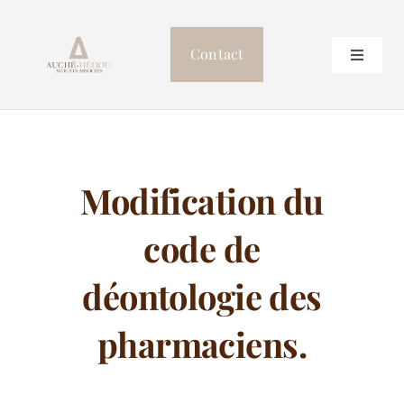
Passer
au
Contact
Toggle
contenu
Navigat
Accueil
Le cabinet
Modification du
Professionnels de Santé
code de
Postulation
déontologie des
pharmaciens.
Autres compétences