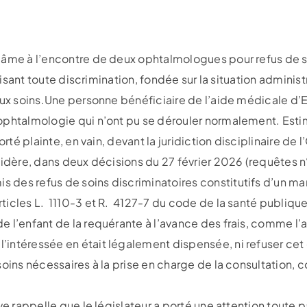
lâme à l’encontre de deux ophtalmologues pour refus de so
rdisant toute discrimination, fondée sur la situation adminis
aux soins.Une personne bénéficiaire de l’aide médicale d’
ophtalmologie qui n’ont pu se dérouler normalement. Estim
orté plainte, en vain, devant la juridiction disciplinaire de
sidère, dans deux décisions du 27 février 2026 (requêtes n
des refus de soins discriminatoires constitutifs d’un ma
icles L. 1110-3 et R. 4127-7 du code de la santé publique 
 l’enfant de la requérante à l’avance des frais, comme l’a
intéressée en était légalement dispensée, ni refuser cet 
soins nécessaires à la prise en charge de la consultation,
ve rappelle que le législateur a porté une attention toute p