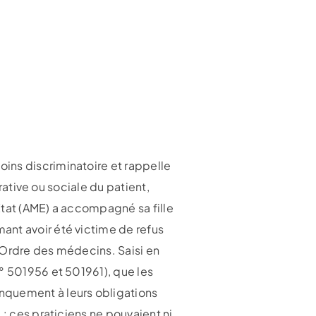
ins discriminatoire et rappelle
trative ou sociale du patient,
Etat (AME) a accompagné sa fille
ant avoir été victime de refus
 l’Ordre des médecins. Saisi en
° 501956 et 501961), que les
nquement à leurs obligations
: ces praticiens ne pouvaient ni