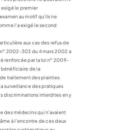
 exigé le premier
examen au motif qu’ils ne
 comme l’a exigé le second
articulière aux cas des refus de
 loi n° 2002-303 du 4 mars 2002 a
té renforcée par la loi n° 2009-
 bénéficiaire de la
 de traitement des plaintes.
 la surveillance des pratiques
es discriminations interdites en y
dre des médecins qui n’avaient
lâme à l’encontre de ces deux
 caractère systématique ou