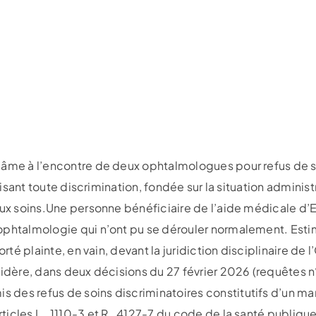
lâme à l’encontre de deux ophtalmologues pour refus de so
rdisant toute discrimination, fondée sur la situation adminis
aux soins.Une personne bénéficiaire de l’aide médicale d’
ophtalmologie qui n’ont pu se dérouler normalement. Estim
orté plainte, en vain, devant la juridiction disciplinaire de
sidère, dans deux décisions du 27 février 2026 (requêtes n
des refus de soins discriminatoires constitutifs d’un ma
icles L. 1110-3 et R. 4127-7 du code de la santé publique 