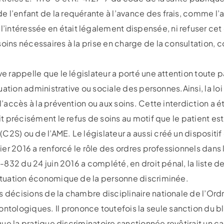
 l’enfant de la requérante à l’avance des frais, comme l’a
intéressée en était légalement dispensée, ni refuser cet 
soins nécessaires à la prise en charge de la consultation,
ve rappelle que le législateur a porté une attention toute p
situation administrative ou sociale des personnes.Ainsi, la
 l’accès à la prévention ou aux soins. Cette interdiction a é
dit précisément le refus de soins au motif que le patient est
C2S) ou de l’AME. Le législateur a aussi créé un dispositif
nvier 2016 a renforcé le rôle des ordres professionnels dans
6-832 du 24 juin 2016 a complété, en droit pénal, la liste d
 situation économique de la personne discriminée.
s décisions de la chambre disciplinaire nationale de l’Or
ologiques. Il prononce toutefois la seule sanction du b
i que la pratique discriminatoire sanctionnée revêtirait un