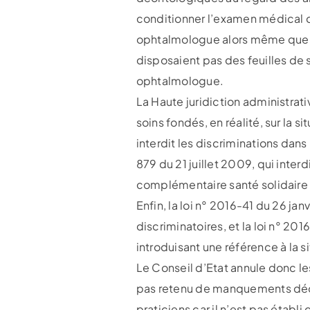
conditionner l’examen médical de
ophtalmologue alors même que l’
disposaient pas des feuilles de 
ophtalmologue.
La Haute juridiction administrati
soins fondés, en réalité, sur la 
interdit les discriminations dans
879 du 21 juillet 2009, qui inter
complémentaire santé solidaire (
Enfin, la loi n° 2016-41 du 26 ja
discriminatoires, et la loi n° 201
introduisant une référence à la
Le Conseil d’Etat annule donc le
pas retenu de manquements déont
praticiens car il n’est pas établ