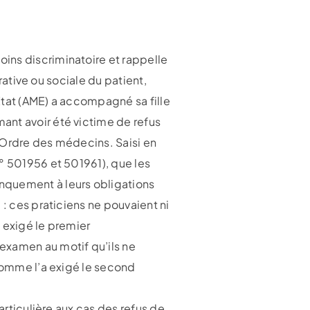
ins discriminatoire et rappelle
trative ou sociale du patient,
Etat (AME) a accompagné sa fille
ant avoir été victime de refus
 l’Ordre des médecins. Saisi en
° 501956 et 501961), que les
nquement à leurs obligations
: ces praticiens ne pouvaient ni
 exigé le premier
examen au motif qu’ils ne
 comme l’a exigé le second
articulière aux cas des refus de