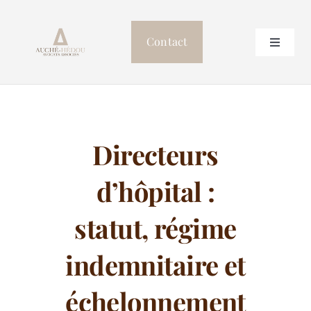
Passer
au
Contact
Toggle
contenu
Navigat
Accueil
Le cabinet
Directeurs
Professionnels de Santé
d’hôpital :
Postulation
statut, régime
indemnitaire et
Autres compétences
échelonnement