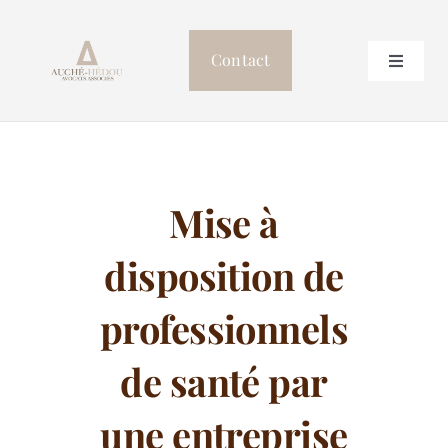
Passer
au
Contact
Toggle
contenu
Navigat
Accueil
Le cabinet
Mise à
Professionnels de Santé
disposition de
Postulation
professionnels
de santé par
Autres compétences
une entreprise