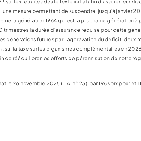
sur les retraites dès le texte initial afin d’assurer leur d
si une mesure permettant de suspendre, jusqu’à janvier 20
erne la génération 1964 qui est la prochaine génération à pa
 trimestres la durée d’assurance requise pour cette génér
les générations futures par l’aggravation du déficit, deu
nt sur la taxe sur les organismes complémentaires en 2026
n de rééquilibrer les efforts de pérennisation de notre rég
at le 26 novembre 2025 (T.A. n° 23), par 196 voix pour et 1