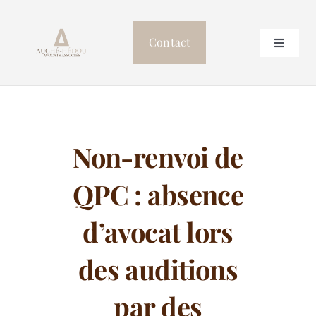
Passer
au
Contact
Toggle
contenu
Navigat
Accueil
Le cabinet
Non-renvoi de
Professionnels de Santé
QPC : absence
Postulation
d’avocat lors
des auditions
Autres compétences
par des