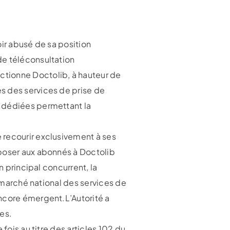
oir abusé de sa position
de téléconsultation
ctionne Doctolib, à hauteur de
s des services de prise de
s dédiées permettant la
 recourir exclusivement à ses
mposer aux abonnés à Doctolib
n principal concurrent, la
e marché national des services de
encore émergent.L’Autorité a
es.
fois au titre des articles 102 du