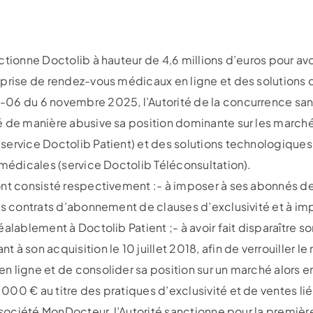
ctionne Doctolib à hauteur de 4,6 millions d’euros pour av
 prise de rendez-vous médicaux en ligne et des solutions 
06 du 6 novembre 2025, l’Autorité de la concurrence san
é de manière abusive sa position dominante sur les marché
service Doctolib Patient) et des solutions technologique
 médicales (service Doctolib Téléconsultation).
ont consisté respectivement :- à imposer à ses abonnés de
ses contrats d’abonnement de clauses d’exclusivité et à i
alablement à Doctolib Patient ;- à avoir fait disparaître so
à son acquisition le 10 juillet 2018, afin de verrouiller l
n ligne et de consolider sa position sur un marché alors 
00 € au titre des pratiques d’exclusivité et de ventes lié
 société MonDocteur, l’Autorité sanctionne pour la première 