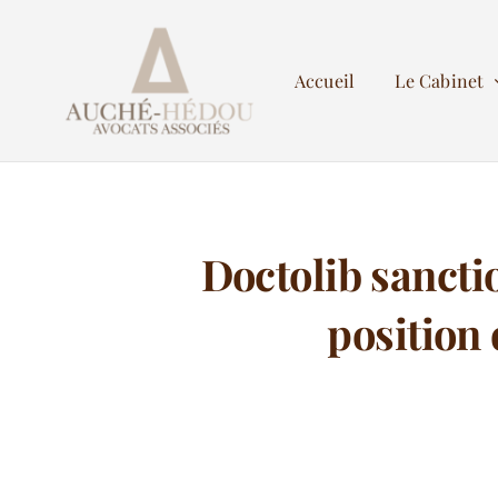
Passer
au
Accueil
Le Cabinet
contenu
Doctolib sancti
position