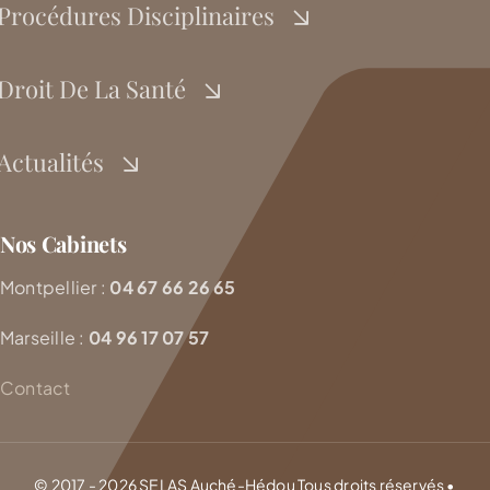
Procédures Disciplinaires
Droit De La Santé
Actualités
Nos Cabinets
Montpellier :
04 67 66 26 65
Marseille :
04 96 17 07 57
Contact
© 2017 - 2026 SELAS Auché-Hédou Tous droits réservés •