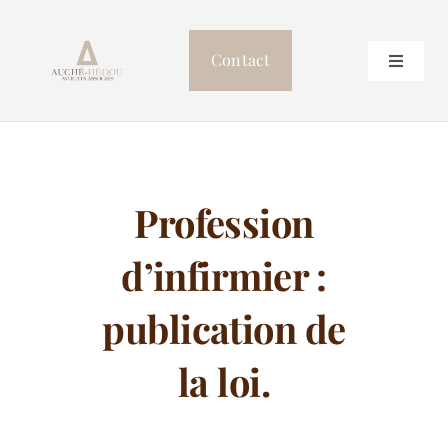
Passer
au
Contact
Toggle
contenu
Navigat
Accueil
Le cabinet
Profession
Professionnels de Santé
d’infirmier :
Postulation
publication de
la loi.
Autres compétences