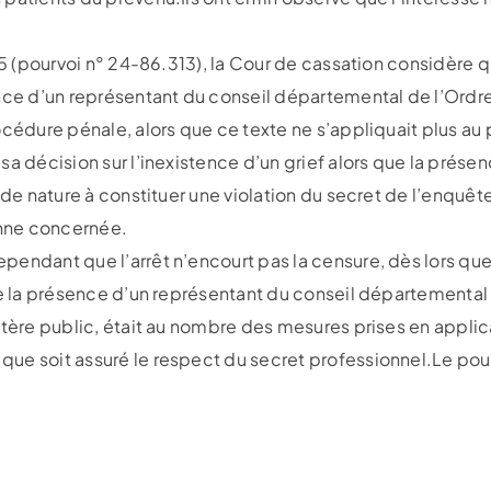
25 (pourvoi n° 24-86.313), la Cour de cassation considère qu
ence d’un représentant du conseil départemental de l’Ord
océdure pénale, alors que ce texte ne s’appliquait plus au
a décision sur l’inexistence d’un grief alors que la présenc
t de nature à constituer une violation du secret de l’enqu
onne concernée.
endant que l’arrêt n’encourt pas la censure, dès lors que
que la présence d’un représentant du conseil départementa
tère public, était au nombre des mesures prises en applicat
ue soit assuré le respect du secret professionnel.Le pour