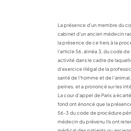
La présence d’un membre du cons
cabinet d’un ancien médecin radi
la présence de ce tiers à la pro
l’article 56, alinéa 3, du code
activité dans le cadre de laquel
d’exercice illégal de la profess
santé de l’homme et de l’animal.
peines, et a prononcé sur les int
La cour d’appel de Paris a écart
fond ont énoncé que la présenc
56-3 du code de procédure pénale
médecin du prévenu.Ils ont rete
médical des patients ou anciens 