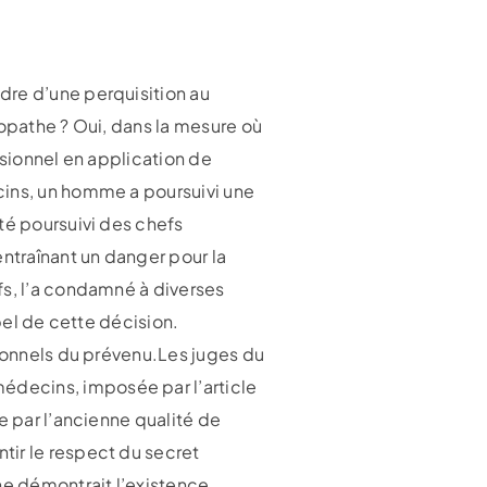
dre d’une perquisition au
ropathe ? Oui, dans la mesure où
ssionnel en application de
cins, un homme a poursuivi une
té poursuivi des chefs
entraînant un danger pour la
fs, l’a condamné à diverses
pel de cette décision.
sionnels du prévenu.Les juges du
édecins, imposée par l’article
e par l’ancienne qualité de
tir le respect du secret
ne démontrait l’existence