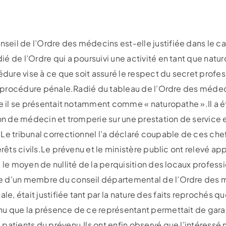
eil de l’Ordre des médecins est-elle justifiée dans le ca
é de l’Ordre qui a poursuivi une activité en tant que natu
cédure vise à ce que soit assuré le respect du secret profe
 de procédure pénale.Radié du tableau de l’Ordre des méde
le il se présentait notamment comme « naturopathe ».Il a é
ion de médecin et tromperie sur une prestation de service 
Le tribunal correctionnel l’a déclaré coupable de ces che
érêts civils.Le prévenu et le ministère public ont relevé ap
é le moyen de nullité de la perquisition des locaux profes
e d’un membre du conseil départemental de l’Ordre des m
, était justifiée tant par la nature des faits reprochés qu
nu que la présence de ce représentant permettait de garan
patients du prévenu.Ils ont enfin observé que l’intéressé 