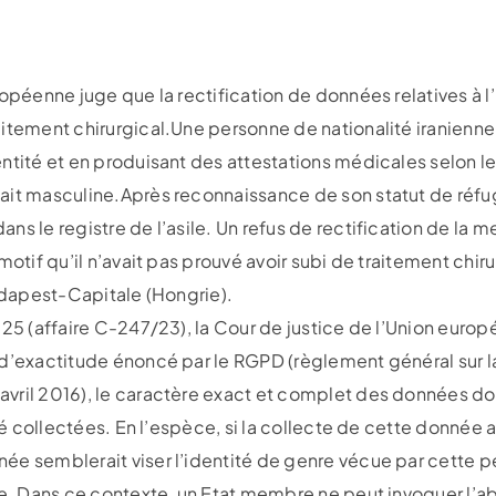
ropéenne juge que la rectification de données relatives à l
itement chirurgical.Une personne de nationalité iranienne 
ntité et en produisant des attestations médicales selon les
ait masculine.Après reconnaissance de son statut de réfug
ns le registre de l’asile. Un refus de rectification de la 
motif qu’il n’avait pas prouvé avoir subi de traitement chir
Budapest-Capitale (Hongrie).
025 (affaire C-247/23), la Cour de justice de l’Union euro
 d’exactitude énoncé par le RGPD (règlement général sur 
vril 2016), le caractère exact et complet des données doi
té collectées. En l’espèce, si la collecte de cette donnée av
e semblerait viser l’identité de genre vécue par cette per
ce. Dans ce contexte, un Etat membre ne peut invoquer l’ab