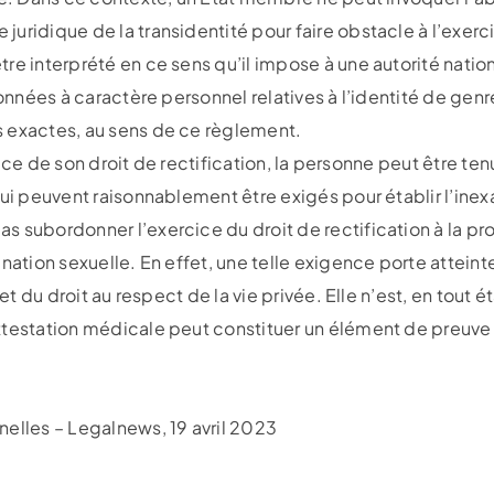
ridique de la transidentité pour faire obstacle à l’exerci
re interprété en ce sens qu’il impose à une autorité natio
 données à caractère personnel relatives à l’identité de ge
 exactes, au sens de ce règlement.
ercice de son droit de rectification, la personne peut être t
qui peuvent raisonnablement être exigés pour établir l’in
s subordonner l’exercice du droit de rectification à la p
gnation sexuelle. En effet, une telle exigence porte attein
 et du droit au respect de la vie privée. Elle n’est, en tout 
testation médicale peut constituer un élément de preuve p
elles – Legalnews, 19 avril 2023