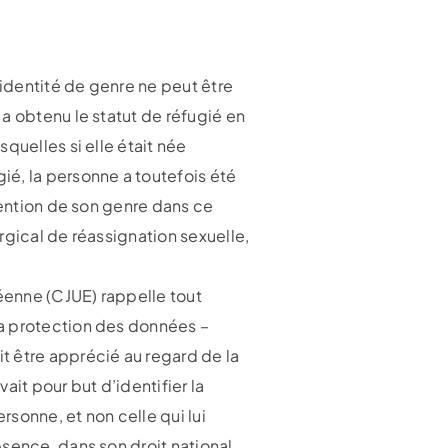
’identité de genre ne peut être
a obtenu le statut de réfugié en
quelles si elle était née
ié, la personne a toutefois été
mention de son genre dans ce
urgical de réassignation sexuelle,
péenne (CJUE) rappelle tout
la protection des données –
t être apprécié au regard de la
ait pour but d’identifier la
sonne, et non celle qui lui
sence, dans son droit national,