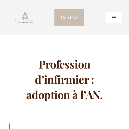
Passer
au
Contact
Toggle
contenu
Navigat
Accueil
Le cabinet
Profession
Professionnels de Santé
d’infirmier :
Postulation
adoption à l’AN.
Autres compétences