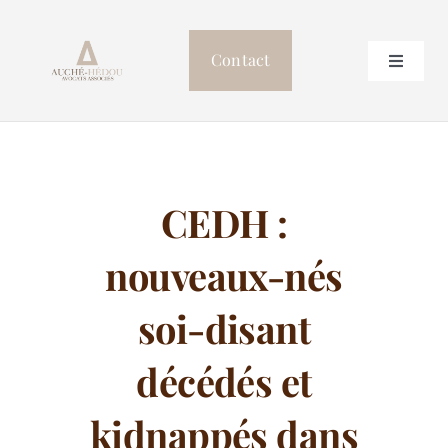
Passer
au
Contact
Toggle
contenu
Navigat
Accueil
Le cabinet
CEDH :
Professionnels de Santé
nouveaux-nés
Postulation
soi-disant
décédés et
Autres compétences
kidnappés dans