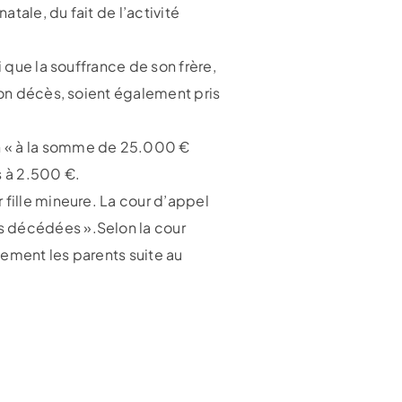
tale, du fait de l’activité
i que la souffrance de son frère,
son décès, soient également pris
on « à la somme de 25.000 €
s à 2.500 €.
 fille mineure. La cour d’appel
s décédées ».Selon la cour
uement les parents suite au