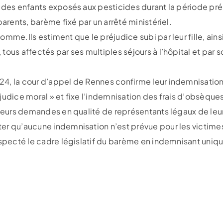
 des enfants exposés aux pesticides durant la période préna
parents, barème fixé par un arrêté ministériel.
mme.Ils estiment que le préjudice subi par leur fille, ains
tous affectés par ses multiples séjours à l’hôpital et par 
24, la cour d’appel de Rennes confirme leur indemnisati
judice moral » et fixe l’indemnisation des frais d’obsèque
 leurs demandes en qualité de représentants légaux de leur
er qu’aucune indemnisation n’est prévue pour les victime
especté le cadre législatif du barème en indemnisant uniq