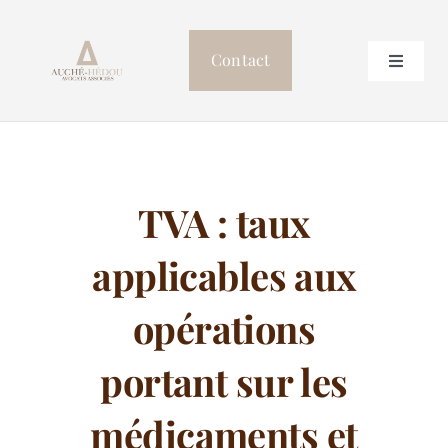
Passer
au
Contact
Toggle
contenu
Navigat
Accueil
Le cabinet
TVA : taux
Professionnels de Santé
applicables aux
Postulation
opérations
portant sur les
Autres compétences
médicaments et