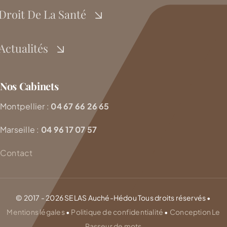
Droit De La Santé
Actualités
Nos Cabinets
Montpellier :
04 67 66 26 65
Marseille :
04 96 17 07 57
Contact
© 2017 - 2026 SELAS Auché-Hédou Tous droits réservés •
Mentions légales
•
Politique de confidentialité
•
Conception Le
Passeur de mots