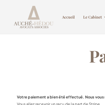
Passer
au
Accueil
Le Cabinet
contenu
Pa
Votre paiement a bien été effectué. Nous vous
Vous allez recevoir un reçu de la part de Stripe.