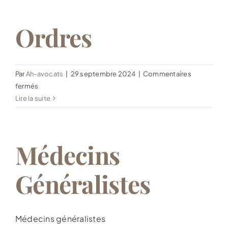
Ordres
Par
Ah-avocats
|
29 septembre 2024
|
Commentaires
sur
fermés
Ordres
Lire la suite
Médecins
Généralistes
Médecins généralistes