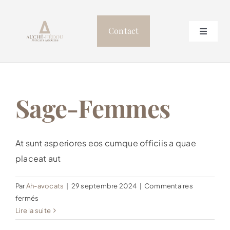
Passer
au
Contact
Toggle
contenu
Navigat
Accueil
Le cabinet
Sage-Femmes
Professionnels de Santé
At sunt asperiores eos cumque officiis a quae
placeat aut
Postulation
Par
Ah-avocats
|
29 septembre 2024
|
Commentaires
Autres compétences
sur
fermés
Sage-
Lire la suite
Femmes