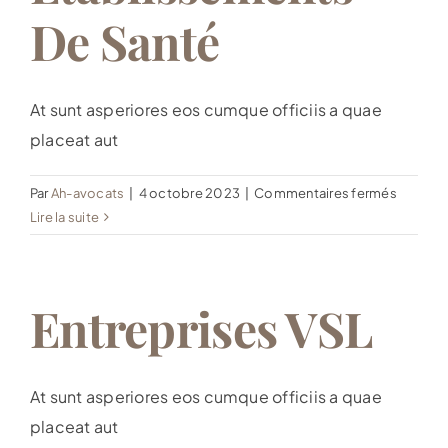
De Santé
At sunt asperiores eos cumque officiis a quae
placeat aut
sur
Par
Ah-avocats
|
4 octobre 2023
|
Commentaires fermés
Établis
Lire la suite
de
santé
Entreprises VSL
At sunt asperiores eos cumque officiis a quae
placeat aut