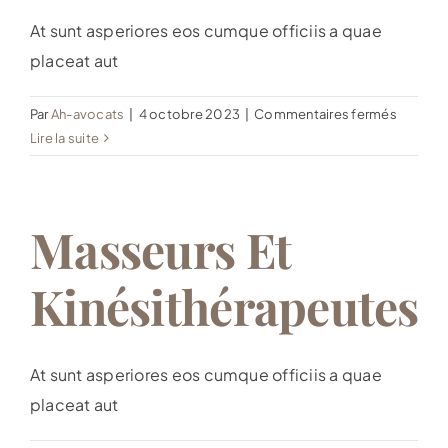
At sunt asperiores eos cumque officiis a quae
placeat aut
sur
Par
Ah-avocats
|
4 octobre 2023
|
Commentaires fermés
Pharmac
Lire la suite
Masseurs Et
Kinésithérapeutes
At sunt asperiores eos cumque officiis a quae
placeat aut