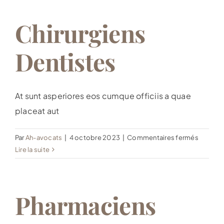
Chirurgi
Chirurgiens
Dentistes
At sunt asperiores eos cumque officiis a quae
placeat aut
sur
Par
Ah-avocats
|
4 octobre 2023
|
Commentaires fermés
Chirurgi
Lire la suite
Dentist
Pharmaciens