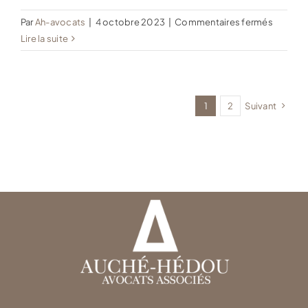
sur
Par
Ah-avocats
|
4 octobre 2023
|
Commentaires fermés
Entrepr
Lire la suite
VSL
1
2
Suivant