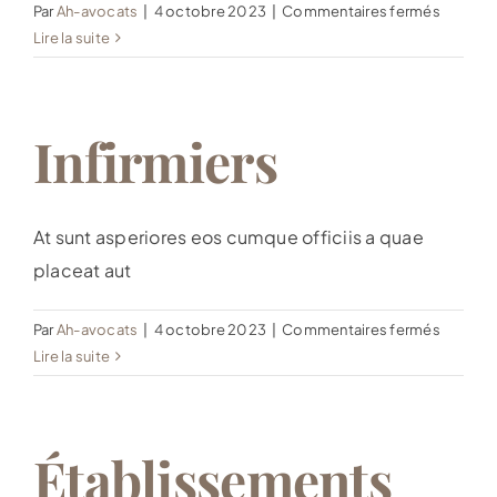
sur
Par
Ah-avocats
|
4 octobre 2023
|
Commentaires fermés
Masseu
Lire la suite
et
kinésit
Infirmiers
At sunt asperiores eos cumque officiis a quae
placeat aut
sur
Par
Ah-avocats
|
4 octobre 2023
|
Commentaires fermés
Infirmie
Lire la suite
Établissements