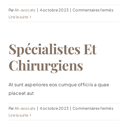
sur
Par
Ah-avocats
|
4 octobre 2023
|
Commentaires fermés
Médeci
Lire la suite
général
Spécialistes Et
Chirurgiens
At sunt asperiores eos cumque officiis a quae
placeat aut
sur
Par
Ah-avocats
|
4 octobre 2023
|
Commentaires fermés
Spécial
Lire la suite
et